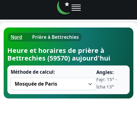
Nord
Prière à Bettrechies
Horaires d
Heure et horaires de prière à
Bettrechies (59570) aujourd'hui
Heure de p
Méthode de calcul:
Angles:
Ramadan 
Fajr: 15° -
Icha 13°
Calendrie
Coran
Comment fa