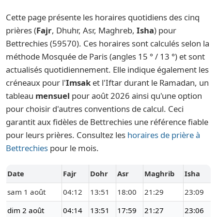
Cette page présente les horaires quotidiens des cinq
prières (
Fajr
, Dhuhr, Asr, Maghreb,
Isha
) pour
Bettrechies (59570). Ces horaires sont calculés selon la
méthode Mosquée de Paris (angles 15 ° / 13 °) et sont
actualisés quotidiennement. Elle indique également les
créneaux pour l'
Imsak
et l'Iftar durant le Ramadan, un
tableau
mensuel
pour août 2026 ainsi qu'une option
pour choisir d'autres conventions de calcul. Ceci
garantit aux fidèles de Bettrechies une référence fiable
pour leurs prières. Consultez les
horaires de prière à
Bettrechies
pour le mois.
Date
Fajr
Dohr
Asr
Maghrib
Isha
sam 1 août
04:12
13:51
18:00
21:29
23:09
dim 2 août
04:14
13:51
17:59
21:27
23:06