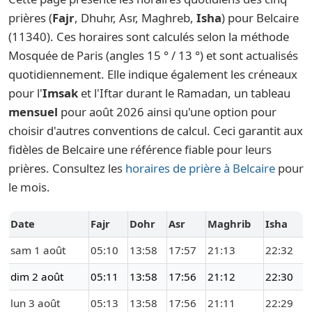
prières (
Fajr
, Dhuhr, Asr, Maghreb,
Isha
) pour Belcaire
(11340). Ces horaires sont calculés selon la méthode
Mosquée de Paris (angles 15 ° / 13 °) et sont actualisés
quotidiennement. Elle indique également les créneaux
pour l'
Imsak
et l'Iftar durant le Ramadan, un tableau
mensuel
pour août 2026 ainsi qu'une option pour
choisir d'autres conventions de calcul. Ceci garantit aux
fidèles de Belcaire une référence fiable pour leurs
prières. Consultez les
horaires de prière à Belcaire
pour
le mois.
Date
Fajr
Dohr
Asr
Maghrib
Isha
sam 1 août
05:10
13:58
17:57
21:13
22:32
dim 2 août
05:11
13:58
17:56
21:12
22:30
lun 3 août
05:13
13:58
17:56
21:11
22:29