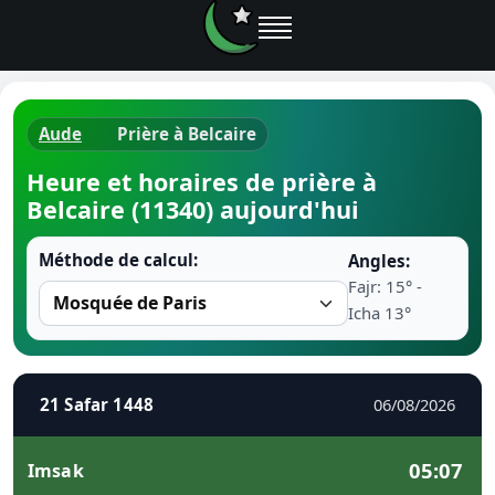
Aude
Prière à Belcaire
Horaires d
Heure et horaires de prière à
Belcaire (11340) aujourd'hui
Heure de p
Méthode de calcul:
Angles:
Ramadan 
Fajr: 15° -
Icha 13°
Calendrie
Coran
21 Safar 1448
06/08/2026
Comment fa
05:07
Imsak