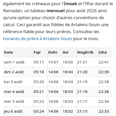
également les créneaux pour l'
Imsak
et l'Iftar durant le
Ramadan, un tableau
mensuel
pour août 2026 ainsi
qu'une option pour choisir d'autres conventions de
calcul. Ceci garantit aux fidèles de Artalens-Souin une
référence fiable pour leurs prières. Consultez les
horaires de prière à Artalens-Souin
pour le mois.
Date
Fajr
Dohr
Asr
Maghrib
Isha
sam 1 août
05:17
14:07
18:05
21:21
22:41
dim 2 août
05:18
14:06
18:04
21:20
22:39
lun 3 août
05:20
14:06
18:04
21:19
22:38
mar 4 août
05:21
14:06
18:03
21:18
22:36
mer 5 août
05:23
14:06
18:03
21:17
22:34
jeu 6 août
05:24
14:06
18:02
21:15
22:33