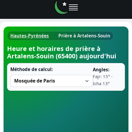
Hautes-Pyrénées
Prière à Artalens-Souin
Horaires d
Heure et horaires de prière à
Artalens-Souin (65400) aujourd'hui
Heure de p
Méthode de calcul:
Angles:
Ramadan 
Fajr: 15° -
Icha 13°
Calendrie
Coran
Comment fa