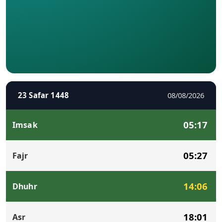
23 Safar 1448
08/08/2026
05:17
Imsak
05:27
Fajr
14:06
Dhuhr
18:01
Asr