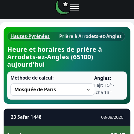
Hautes-Pyrénées
Prière à Arrodets-ez-Angles
Horaires d
Heure et horaires de prière à
Arrodets-ez-Angles (65100)
Heure de p
aujourd'hui
Ramadan 
Méthode de calcul:
Angles:
Fajr: 15° -
Calendrie
Icha 13°
Coran
Comment fa
23 Safar 1448
08/08/2026