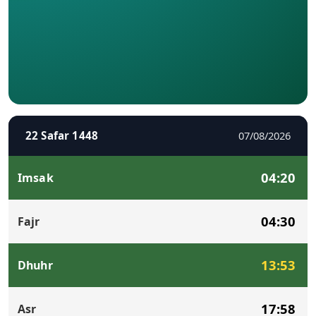
22 Safar 1448
07/08/2026
04:20
Imsak
04:30
Fajr
13:53
Dhuhr
17:58
Asr