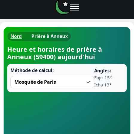
Nord
Prière à Anneux
Horaires d
Heure et horaires de prière à
Anneux (59400) aujourd'hui
Heure de p
Méthode de calcul:
Angles:
Ramadan 
Fajr: 15° -
Icha 13°
Calendrie
Coran
Comment fa