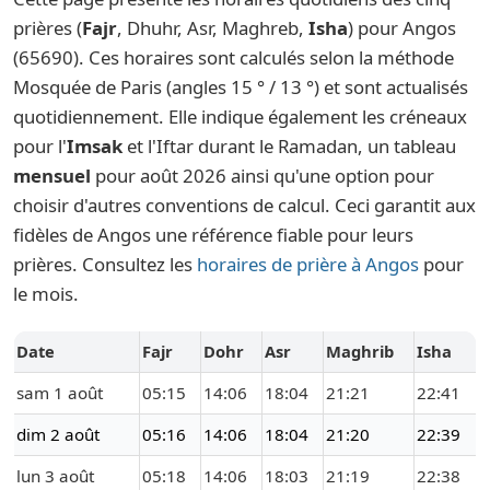
prières (
Fajr
, Dhuhr, Asr, Maghreb,
Isha
) pour Angos
(65690). Ces horaires sont calculés selon la méthode
Mosquée de Paris (angles 15 ° / 13 °) et sont actualisés
quotidiennement. Elle indique également les créneaux
pour l'
Imsak
et l'Iftar durant le Ramadan, un tableau
mensuel
pour août 2026 ainsi qu'une option pour
choisir d'autres conventions de calcul. Ceci garantit aux
fidèles de Angos une référence fiable pour leurs
prières. Consultez les
horaires de prière à Angos
pour
le mois.
Date
Fajr
Dohr
Asr
Maghrib
Isha
sam 1 août
05:15
14:06
18:04
21:21
22:41
dim 2 août
05:16
14:06
18:04
21:20
22:39
lun 3 août
05:18
14:06
18:03
21:19
22:38