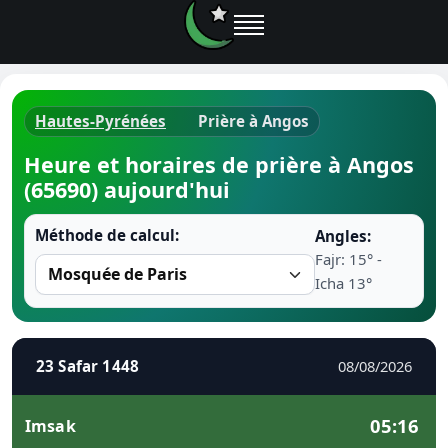
Hautes-Pyrénées
Prière à Angos
Horaires d
Heure et horaires de prière à Angos
(65690) aujourd'hui
Heure de p
Méthode de calcul:
Angles:
Ramadan 
Fajr: 15° -
Icha 13°
Calendrie
Coran
23 Safar 1448
08/08/2026
Comment fa
05:16
Imsak