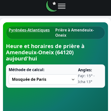
Pyrénées-Atlantiques
Prière à Amendeuix-
Oneix
Horaires d
Heure et horaires de prière à
Heure de p
Amendeuix-Oneix (64120)
aujourd'hui
Ramadan 
Méthode de calcul:
Angles:
Calendrie
Fajr: 15° -
Icha 13°
Coran
Comment fa