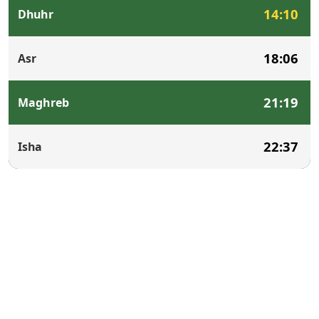
14:10
Dhuhr
18:06
Asr
21:19
Maghreb
22:37
Isha