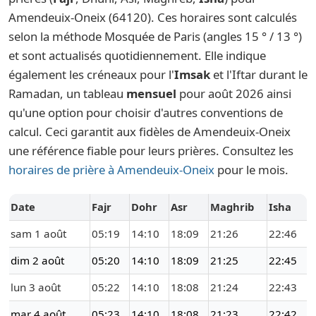
Amendeuix-Oneix (64120). Ces horaires sont calculés
selon la méthode Mosquée de Paris (angles 15 ° / 13 °)
et sont actualisés quotidiennement. Elle indique
également les créneaux pour l'
Imsak
et l'Iftar durant le
Ramadan, un tableau
mensuel
pour août 2026 ainsi
qu'une option pour choisir d'autres conventions de
calcul. Ceci garantit aux fidèles de Amendeuix-Oneix
une référence fiable pour leurs prières. Consultez les
horaires de prière à Amendeuix-Oneix
pour le mois.
Date
Fajr
Dohr
Asr
Maghrib
Isha
sam 1 août
05:19
14:10
18:09
21:26
22:46
dim 2 août
05:20
14:10
18:09
21:25
22:45
lun 3 août
05:22
14:10
18:08
21:24
22:43
mar 4 août
05:23
14:10
18:08
21:23
22:42