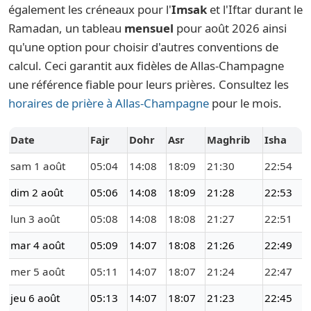
également les créneaux pour l'
Imsak
et l'Iftar durant le
Ramadan, un tableau
mensuel
pour août 2026 ainsi
qu'une option pour choisir d'autres conventions de
calcul. Ceci garantit aux fidèles de Allas-Champagne
une référence fiable pour leurs prières. Consultez les
horaires de prière à Allas-Champagne
pour le mois.
Date
Fajr
Dohr
Asr
Maghrib
Isha
sam 1 août
05:04
14:08
18:09
21:30
22:54
dim 2 août
05:06
14:08
18:09
21:28
22:53
lun 3 août
05:08
14:08
18:08
21:27
22:51
mar 4 août
05:09
14:07
18:08
21:26
22:49
mer 5 août
05:11
14:07
18:07
21:24
22:47
jeu 6 août
05:13
14:07
18:07
21:23
22:45