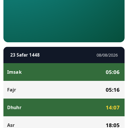
23 Safar 1448
08/08/2026
05:06
Imsak
05:16
Fajr
14:07
Dhuhr
18:05
Asr