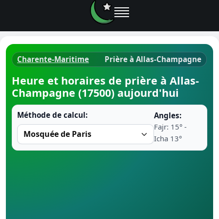
Charente-Maritime
Prière à Allas-Champagne
Horaires d
Heure et horaires de prière à Allas-
Champagne (17500) aujourd'hui
Heure de p
Méthode de calcul:
Angles:
Ramadan 
Fajr: 15° -
Icha 13°
Calendrie
Coran
Comment fa