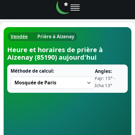
Vendée
Prière à Aizenay
Horaires d
Heure et horaires de prière à
Aizenay (85190) aujourd'hui
Heure de p
Méthode de calcul:
Angles:
Ramadan 
Fajr: 15° -
Icha 13°
Calendrie
Coran
Comment fa