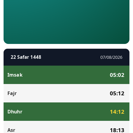
22 Safar 1448
07/08/2026
05:02
Imsak
05:12
Fajr
14:12
Dhuhr
18:13
Asr