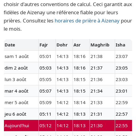
choisir d'autres conventions de calcul. Ceci garantit aux
fidèles de Aizenay une référence fiable pour leurs
prières. Consultez les
horaires de prière à Aizenay
pour
le mois.
Date
Fajr
Dohr
Asr
Maghrib
Isha
sam 1 août
05:01
14:13
18:16
21:38
23:07
dim 2 août
05:03
14:13
18:16
21:37
23:05
lun 3 août
05:05
14:13
18:15
21:36
23:03
mar 4 août
05:07
14:13
18:15
21:34
23:01
mer 5 août
05:09
14:12
18:14
21:33
22:59
jeu 6 août
05:11
14:12
18:13
21:31
22:57
Aujourd'hui
05:12
14:12
18:13
21:30
22:55