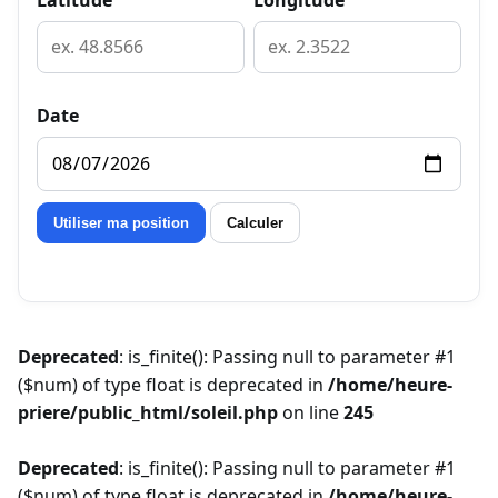
Latitude
Longitude
Date
Actions
Utiliser ma position
Calculer
Deprecated
: is_finite(): Passing null to parameter #1
($num) of type float is deprecated in
/home/heure-
priere/public_html/soleil.php
on line
245
Deprecated
: is_finite(): Passing null to parameter #1
($num) of type float is deprecated in
/home/heure-