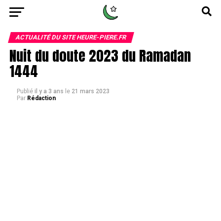
ACTUALITÉ DU SITE HEURE-PIERE.FR
Nuit du doute 2023 du Ramadan
1444
Publié
il y a 3 ans
le
21 mars 2023
Par
Rédaction