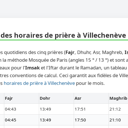
des horaires de prière à Villechenève
s quotidiens des cinq prières (
Fajr
, Dhuhr, Asr, Maghreb,
I
n la méthode Mosquée de Paris (angles 15 ° / 13 °) et sont
eaux pour l'
Imsak
et l'Iftar durant le Ramadan, un tableau
tres conventions de calcul. Ceci garantit aux fidèles de Vil
es
horaires de prière à Villechenève
pour le mois.
Fajr
Dohr
Asr
Maghrib
04:43
13:49
17:51
21:12
04:45
13:49
17:50
21:10