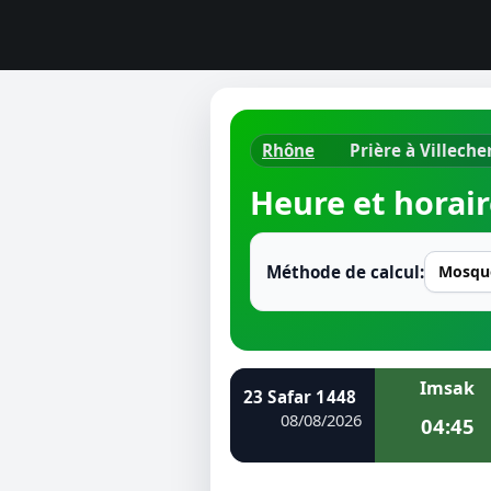
Rhône
Prière à Villech
Horaires d
Heure et horair
Heure de p
Ramadan 
Méthode de calcul:
Calendrie
Coran
Imsak
23 Safar 1448
Comment fa
08/08/2026
04:45