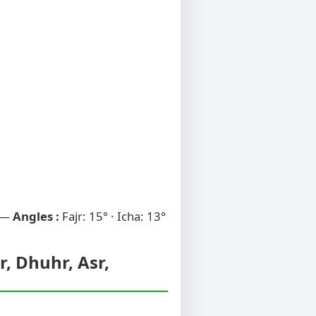
 —
Angles :
Fajr: 15° · Icha: 13°
r, Dhuhr, Asr,