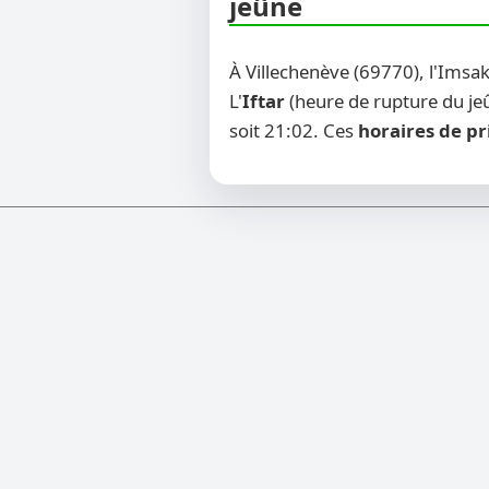
jeûne
À Villechenève (69770), l'Imsa
L'
Iftar
(heure de rupture du jeû
soit 21:02. Ces
horaires de pr