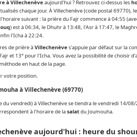
re à Villechenève
aujourd'hui ? Retrouvez ci-dessus les
ho
actualisés chaque jour. À Villechenève (code postal 69770), l
t l'horaire suivant : la prière du Fajr commence à 04:55 (av
rouq
) est à 06:34, le Dhuhr à 13:48, l'Asr à 17:47, le Magh
fin l'Icha à 22:24.
res de prière à
Villechenève
s'appuie par défaut sur la co
ajr et 13° pour l'Icha. Vous avez la possibilité de choisir 
e méthode en haut de la page.
 votre position.
umouha à Villechenève (69770)
e du vendredi) à Villechenève se tiendra le vendredi 14/08/
rrespondent à l'horaire de la
salat
du Joumouha.
lechenève aujourd'hui : heure du shour