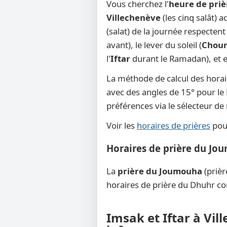
Vous cherchez l'
heure de priè
Villechenève
(les cinq salât) 
(salat) de la journée respecten
avant), le lever du soleil (
Chou
l'
Iftar
durant le Ramadan), et en
La méthode de calcul des horai
avec des angles de 15° pour le F
préférences via le sélecteur d
Voir les
horaires de prières
pour
Horaires de prière du Jo
La
prière du Joumouha
(prièr
horaires de prière du Dhuhr co
Imsak et Iftar à Vil