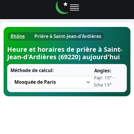
Rhône
Prière à Saint-Jean-d'Ardières
Horaires d
Heure et horaires de prière à Saint-
Jean-d'Ardières (69220) aujourd'hui
Heure de p
Méthode de calcul:
Angles:
Ramadan 
Fajr: 15° -
Icha 13°
Calendrie
Coran
Comment fa