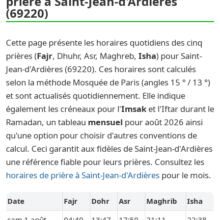
prière à Saint-Jean-d'Ardières
(69220)
Cette page présente les horaires quotidiens des cinq
prières (
Fajr
, Dhuhr, Asr, Maghreb,
Isha
) pour Saint-
Jean-d'Ardières (69220). Ces horaires sont calculés
selon la méthode Mosquée de Paris (angles 15 ° / 13 °)
et sont actualisés quotidiennement. Elle indique
également les créneaux pour l'
Imsak
et l'Iftar durant le
Ramadan, un tableau
mensuel
pour août 2026 ainsi
qu'une option pour choisir d'autres conventions de
calcul. Ceci garantit aux fidèles de Saint-Jean-d'Ardières
une référence fiable pour leurs prières. Consultez les
horaires de prière à Saint-Jean-d'Ardières
pour le mois.
Date
Fajr
Dohr
Asr
Maghrib
Isha
sam 1 août
04:40
13:47
17:50
21:11
22:38