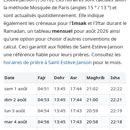
la méthode Mosquée de Paris (angles 15 ° / 13 °) et
sont actualisés quotidiennement. Elle indique
également les créneaux pour l'
Imsak
et l'Iftar durant le
Ramadan, un tableau
mensuel
pour août 2026 ainsi
qu'une option pour choisir d'autres conventions de
calcul. Ceci garantit aux fidèles de Saint-Estève-Janson
une référence fiable pour leurs prières. Consultez les
horaires de prière à Saint-Estève-Janson
pour le mois.
Date
Fajr
Dohr
Asr
Maghrib
Isha
sam 1 août
04:51
13:45
17:44
21:02
22:22
dim 2 août
04:53
13:45
17:44
21:00
22:21
lun 3 août
04:54
13:45
17:43
20:59
22:19
mar 4 août
04:56
13:45
17:43
20:58
22:18