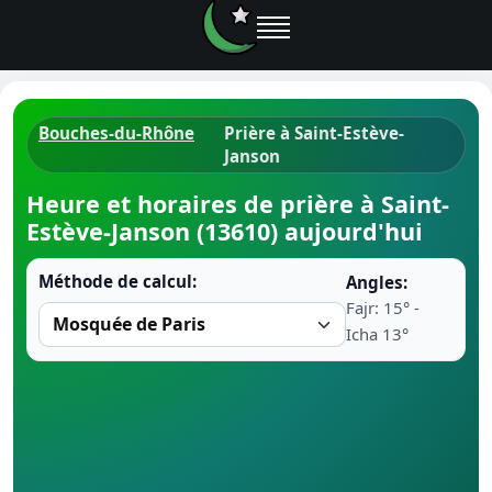
Bouches-du-Rhône
Prière à Saint-Estève-
Janson
Horaires d
Heure et horaires de prière à Saint-
Heure de p
Estève-Janson (13610) aujourd'hui
Ramadan 
Méthode de calcul:
Angles:
Fajr: 15° -
Calendrie
Icha 13°
Coran
Comment fa