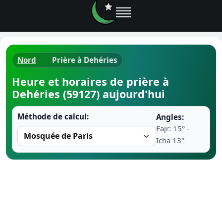
Nord
Prière à Dehéries
Horaires d
Heure et horaires de prière à
Dehéries (59127) aujourd'hui
Heure de p
Méthode de calcul:
Angles:
Ramadan 
Fajr: 15° -
Icha 13°
Calendrie
Coran
Comment fa