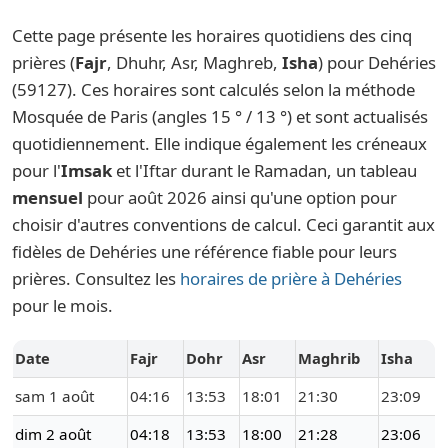
Cette page présente les horaires quotidiens des cinq
prières (
Fajr
, Dhuhr, Asr, Maghreb,
Isha
) pour Dehéries
(59127). Ces horaires sont calculés selon la méthode
Mosquée de Paris (angles 15 ° / 13 °) et sont actualisés
quotidiennement. Elle indique également les créneaux
pour l'
Imsak
et l'Iftar durant le Ramadan, un tableau
mensuel
pour août 2026 ainsi qu'une option pour
choisir d'autres conventions de calcul. Ceci garantit aux
fidèles de Dehéries une référence fiable pour leurs
prières. Consultez les
horaires de prière à Dehéries
pour le mois.
Date
Fajr
Dohr
Asr
Maghrib
Isha
sam 1 août
04:16
13:53
18:01
21:30
23:09
dim 2 août
04:18
13:53
18:00
21:28
23:06