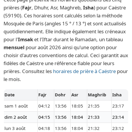
prières (
Fajr
, Dhuhr, Asr, Maghreb,
Isha
) pour Caëstre
(59190). Ces horaires sont calculés selon la méthode
Mosquée de Paris (angles 15 ° / 13 °) et sont actualisés
quotidiennement. Elle indique également les créneaux
pour l'
Imsak
et l'Iftar durant le Ramadan, un tableau
mensuel
pour août 2026 ainsi qu'une option pour
choisir d'autres conventions de calcul. Ceci garantit aux
fidèles de Caëstre une référence fiable pour leurs
prières. Consultez les
horaires de prière à Caëstre
pour
le mois.
Date
Fajr
Dohr
Asr
Maghrib
Isha
sam 1 août
04:12
13:56
18:05
21:35
23:17
dim 2 août
04:15
13:56
18:04
21:33
23:14
lun 3 août
04:18
13:56
18:04
21:32
23:12