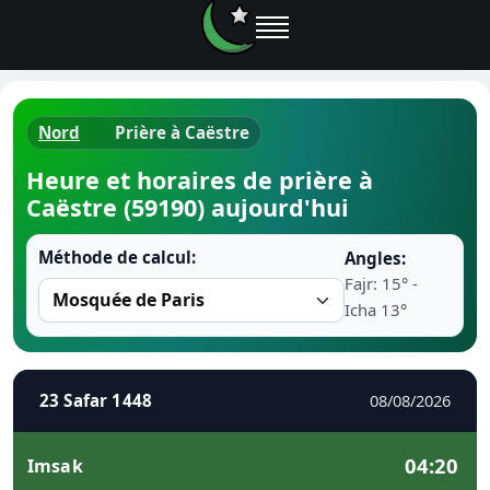
Nord
Prière à Caëstre
Horaires d
Heure et horaires de prière à
Caëstre (59190) aujourd'hui
Heure de p
Méthode de calcul:
Angles:
Ramadan 
Fajr: 15° -
Icha 13°
Calendrie
Coran
23 Safar 1448
08/08/2026
Comment fa
04:20
Imsak