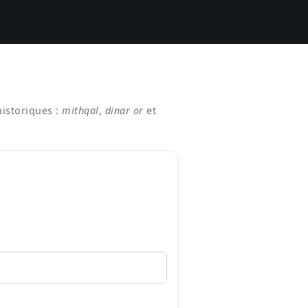
historiques :
mithqal
,
dinar or
et