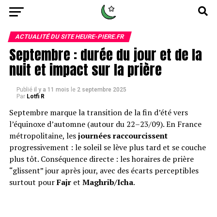
ACTUALITÉ DU SITE HEURE-PIERE.FR
Septembre : durée du jour et de la
nuit et impact sur la prière
Publié
il y a 11 mois
le
2 septembre 2025
Par
Lotfi R
Septembre marque la transition de la fin d’été vers
l’équinoxe d’automne (autour du 22–23/09). En France
métropolitaine, les
journées raccourcissent
progressivement : le soleil se lève plus tard et se couche
plus tôt. Conséquence directe : les horaires de prière
“glissent” jour après jour, avec des écarts perceptibles
surtout pour
Fajr
et
Maghrib/Icha
.